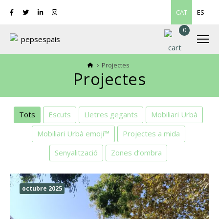
CAT
ES
0
Projectes
Projectes
Tots
Escuts
Lletres gegants
Mobiliari Urbà
Mobiliari Urbà emoji™
Projectes a mida
Senyalització
Zones d’ombra
octubre 2025