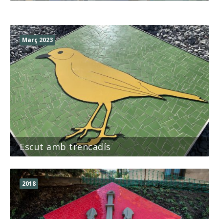
Roda de Ter – Escut
2018
Març 2023
Escut amb trencadís
2018