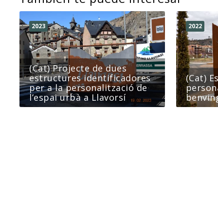
2023
2022
(Cat) Projecte de dues
estructures identificadores
(Cat) E
per a la personalització de
persona
l’espai urbà a Llavorsí
benvin