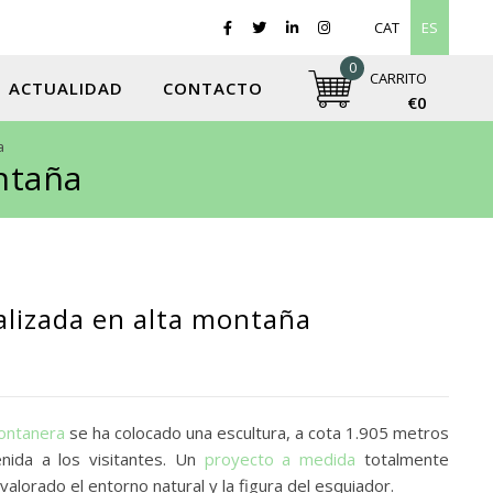
CAT
ES
0
CARRITO
ACTUALIDAD
CONTACTO
€0
a
ntaña
alizada en alta montaña
Fontanera
se ha colocado una escultura, a cota 1.905 metros
enida a los visitantes. Un
proyecto a medida
totalmente
valorado el entorno natural y la figura del esquiador.