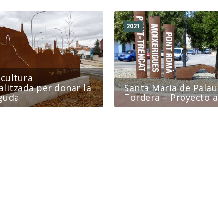
2021
scultura
litzada per donar la
Santa Maria de Palau
guda
Tordera – Proyecto 