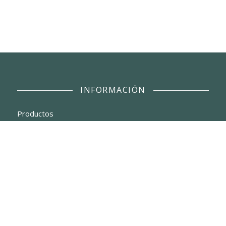
INFORMACIÓN
Productos
Nosotros
Actualidad
Contacto
Aviso legal y Política de privacidad