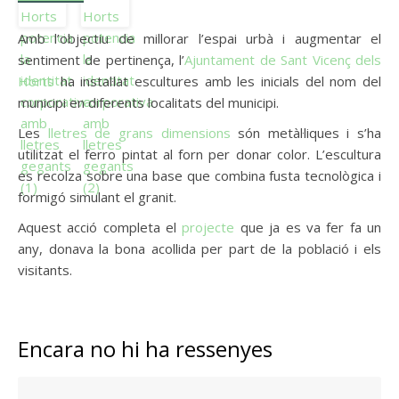
Amb l’objectiu de millorar l’espai urbà i augmentar el
sentiment de pertinença, l’
Ajuntament de Sant Vicenç dels
Horts
ha instal·lat escultures amb les inicials del nom del
municipi en diferents localitats del municipi.
Les
lletres de grans dimensions
són metàl·liques i s’ha
utilitzat el ferro pintat al forn per donar color. L’escultura
es recolza sobre una base que combina fusta tecnològica i
formigó simulant el granit.
Aquest acció completa el
projecte
que ja es va fer fa un
any, donava la bona acollida per part de la població i els
visitants.
Encara no hi ha ressenyes